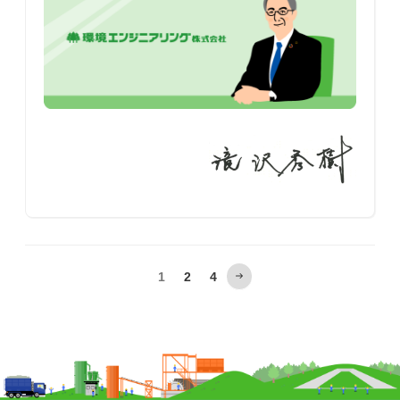
投
固
固
1
2
4
稿
次
ナ
の
定
定
ビ
ペ
ペ
ペ
ゲ
ー
ー
ー
ー
ジ
シ
ジ
ジ
ョ
ン