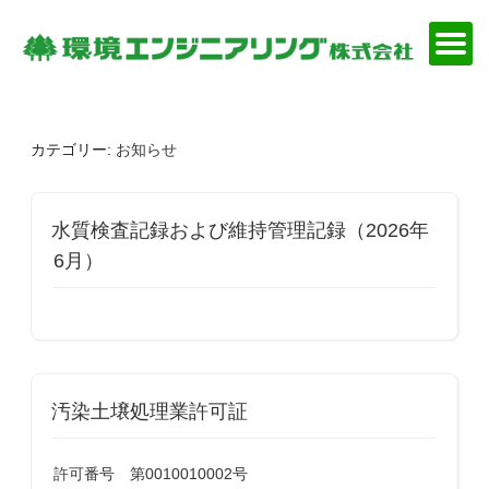
コ
ン
テ
ン
ツ
へ
カテゴリー:
お知らせ
ス
キ
ッ
プ
水質検査記録および維持管理記録（2026年
6月）
汚染土壌処理業許可証
許可番号 第0010010002号